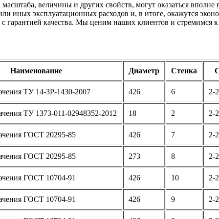
их масштаба, величины и других свойств, могут оказаться вполн
или иных эксплуатационных расходов и, в итоге, окажутся эко
с гарантией качества. Мы ценим наших клиентов и стремимся к
Наименование
Диаметр
Стенка
С
ачения ТУ 14-3Р-1430-2007
426
6
2-2
ачения ТУ 1373-011-02948352-2012
18
2
2-2
ачения ГОСТ 20295-85
426
7
2-2
ачения ГОСТ 20295-85
273
8
2-2
ачения ГОСТ 10704-91
426
10
2-2
ачения ГОСТ 10704-91
426
9
2-2