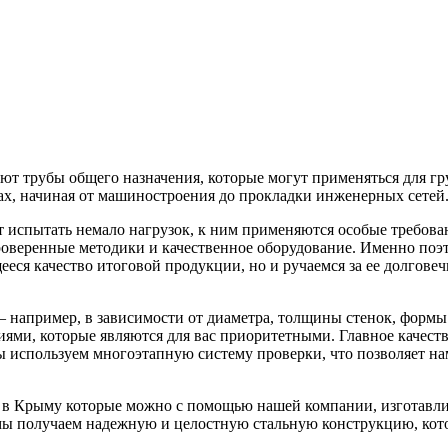
ают трубы общего назначения, которые могут применяться для г
х, начиная от машиностроения до прокладки инженерных сетей
т испытать немало нагрузок, к ним применяются особые требован
проверенные методики и качественное оборудование. Именно поэ
еся качество итоговой продукции, но и ручаемся за ее долгове
– например, в зависимости от диаметра, толщины стенок, форм
иями, которые являются для вас приоритетными. Главное качест
 используем многоэтапную систему проверки, что позволяет на
ь в Крыму которые можно с помощью нашей компании, изготавли
 мы получаем надежную и целостную стальную конструкцию, кото