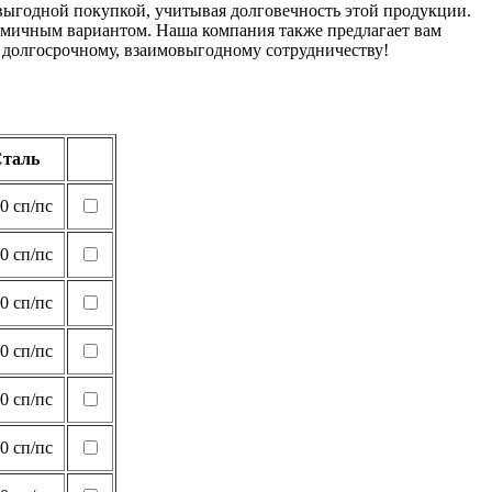
е выгодной покупкой, учитывая долговечность этой продукции.
номичным вариантом. Наша компания также предлагает вам
 долгосрочному, взаимовыгодному сотрудничеству!
таль
0 сп/пс
0 сп/пс
0 сп/пс
0 сп/пс
0 сп/пс
0 сп/пс